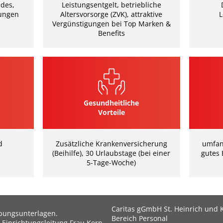
des,
Leistungsentgelt, betriebliche
ungen
Altersvorsorge (ZVK), attraktive
L
Vergünstigungen bei Top Marken &
Benefits
Gesundheitliche
Vorteile
d
Zusätzliche Krankenversicherung
umfan
(Beihilfe), 30 Urlaubstage (bei einer
gutes 
5-Tage-Woche)
Caritas gGmbH St. Heinrich und
rbungsunterlagen.
Bereich Personal
 Einrichtungsleitung Frau Kern