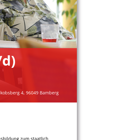
/d)
akobsberg 4, 96049 Bamberg
sbildung zum staatlich