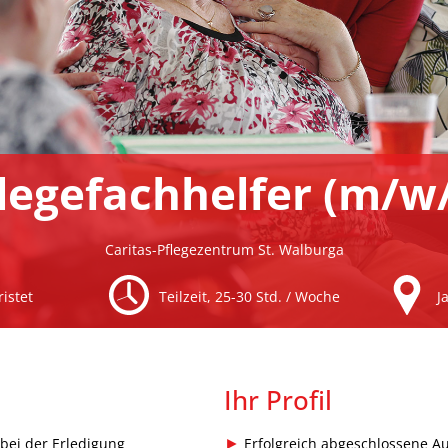
legefachhelfer (m/w
Caritas-Pflegezentrum St. Walburga
ristet
Teilzeit, 25-30 Std. / Woche
J
Ihr Profil
bei der Erledigung
Erfolgreich abgeschlossene Au