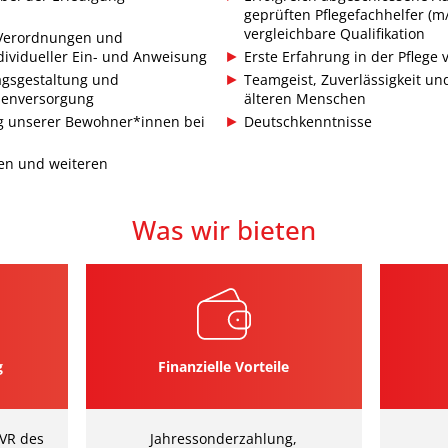
geprüften Pflegefachhelfer (m
vergleichbare Qualifikation
 Verordnungen und
ividueller Ein- und Anweisung
Erste Erfahrung in der Pflege v
tagsgestaltung und
Teamgeist, Zuverlässigkeit u
senversorgung
älteren Menschen
ng unserer Bewohner*innen bei
Deutschkenntnisse
en und weiteren
Was wir bieten
g
Finanzielle Vorteile
AVR des
Jahressonderzahlung,